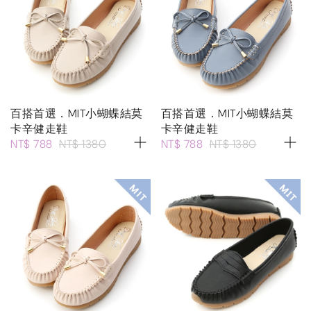
百搭首選．MIT小蝴蝶結莫
百搭首選．MIT小蝴蝶結莫
卡辛健走鞋
卡辛健走鞋
NT$ 788
NT$ 1380
NT$ 788
NT$ 1380