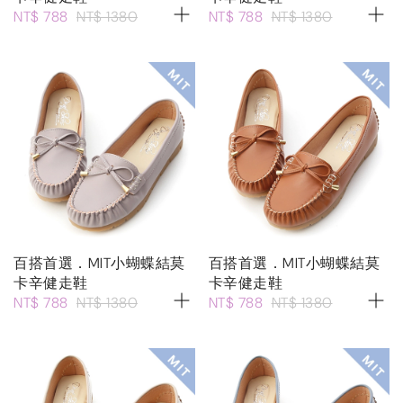
NT$ 788
NT$ 1380
NT$ 788
NT$ 1380
百搭首選．MIT小蝴蝶結莫
百搭首選．MIT小蝴蝶結莫
卡辛健走鞋
卡辛健走鞋
NT$ 788
NT$ 1380
NT$ 788
NT$ 1380