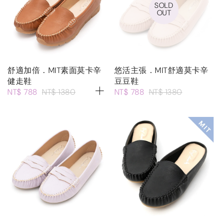
SOLD
OUT
舒適加倍．MIT素面莫卡辛
悠活主張．MIT舒適莫卡辛
健走鞋
豆豆鞋
NT$ 788
NT$ 1380
NT$ 788
NT$ 1380