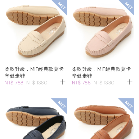
柔軟升級．MIT經典款莫卡
柔軟升級．MIT經典款莫卡
辛健走鞋
辛健走鞋
NT$ 788
NT$ 1380
NT$ 788
NT$ 1380