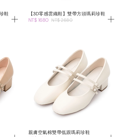
珍鞋
【3D零感雲織鞋】雙帶方頭瑪莉珍鞋
NT$ 1680
NT$ 2680
親膚空氣棉雙帶低跟瑪莉珍鞋