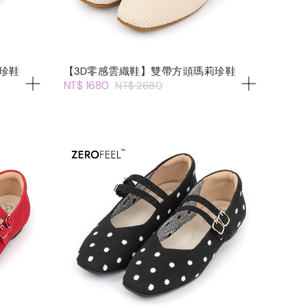
珍鞋
【3D零感雲織鞋】雙帶方頭瑪莉珍鞋
NT$ 1680
NT$ 2680