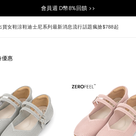
會員週 D幣8%回饋 >>
出貨
女鞋
涼鞋
迪士尼系列
最新消息
流行話題
瘋搶$788起
時優惠