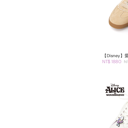
【Disne
NT$ 1880
N