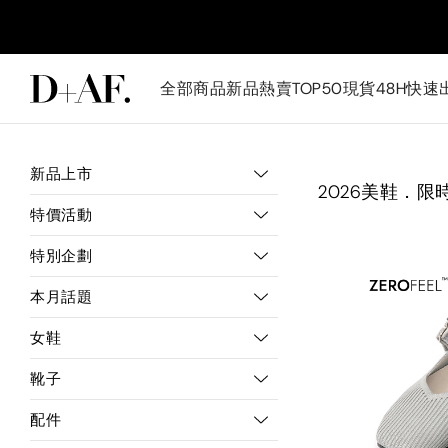
全部商品
新品
熱賣TOP50
現貨48H快速
新品上市
2026美鞋．限
特價活動
特別企劃
本月話題
女鞋
靴子
配件