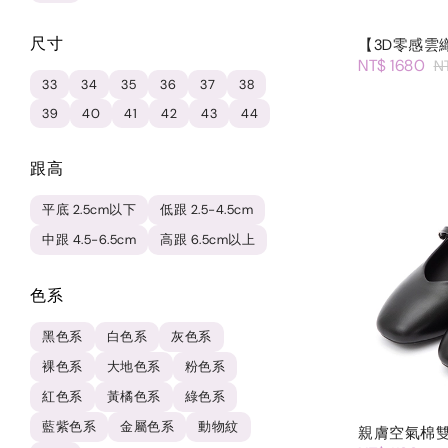
尺寸
【3D零感雲
NT$ 1680
N
33
34
35
36
37
38
39
40
41
42
43
44
跟高
平底 2.5cm以下
低跟 2.5-4.5cm
中跟 4.5-6.5cm
高跟 6.5cm以上
色系
黑色系
白色系
灰色系
裸色系
大地色系
粉色系
紅色系
黃橘色系
綠色系
藍紫色系
金屬色系
動物紋
親膚空氣棉