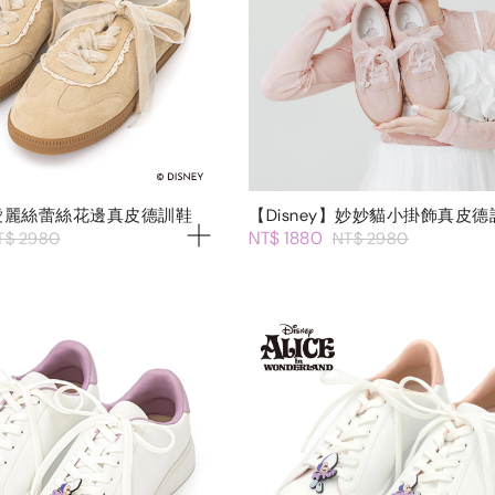
y】愛麗絲蕾絲花邊真皮德訓鞋
【Disney】妙妙貓小掛飾真皮德
NT$ 1880
T$ 2980
NT$ 2980