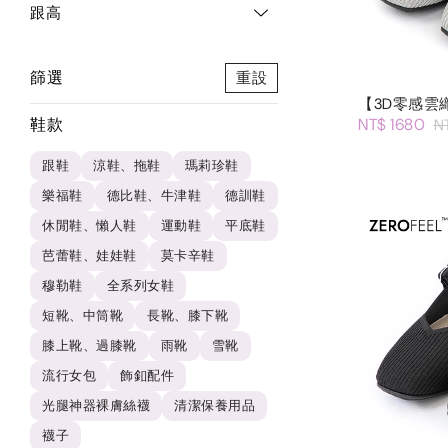
跟高
篩選
重設
【3D零感雲
鞋款
NT$ 1680
N
跟鞋
涼鞋、拖鞋
瑪莉珍鞋
樂福鞋
德比鞋、牛津鞋
德訓鞋
休閒鞋、懶人鞋
運動鞋
平底鞋
芭蕾鞋、娃娃鞋
莫卡辛鞋
穆勒鞋
全系列女鞋
短靴、中筒靴
長靴、膝下靴
膝上靴、過膝靴
雨靴
雪靴
流行女包
飾釦配件
光腿神器裸膚絲襪
清潔保養用品
襪子