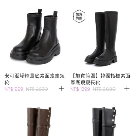
安可返場輕量底素面瘦瘦短
【加寬筒圍】韓團指標素面
靴
厚底瘦瘦長靴
NT$ 999
NT$ 2680
NT$ 1299
NT$ 3080