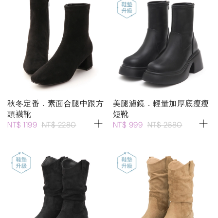
秋冬定番．素面合腿中跟方
美腿濾鏡．輕量加厚底瘦瘦
頭襪靴
短靴
NT$ 1199
NT$ 2280
NT$ 999
NT$ 2680