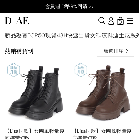
會員週 D幣8%回饋 >>
0
新品
熱賣TOP50
現貨48H快速出貨
女鞋
涼鞋
迪士尼系
熱銷補貨到
篩選排序
【Lisa同款】女團風輕量厚
【Lisa同款】女團風輕量厚
底綁帶短靴
底綁帶短靴