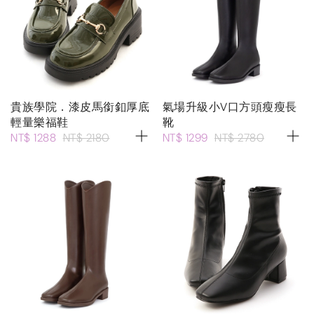
貴族學院．漆皮馬銜釦厚底
氣場升級小V口方頭瘦瘦長
輕量樂福鞋
靴
NT$ 1288
NT$ 2180
NT$ 1299
NT$ 2780