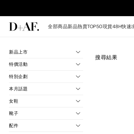
全部商品
新品
熱賣TOP50
現貨48H快速
新品上市
搜尋結果
特價活動
特別企劃
本月話題
女鞋
靴子
配件