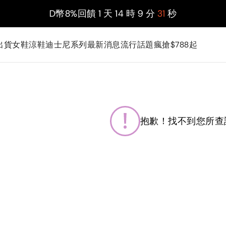
D幣8%回饋
1
天
14
時
9
分
31
秒
出貨
女鞋
涼鞋
迪士尼系列
最新消息
流行話題
瘋搶$788起
抱歉！找不到您所查