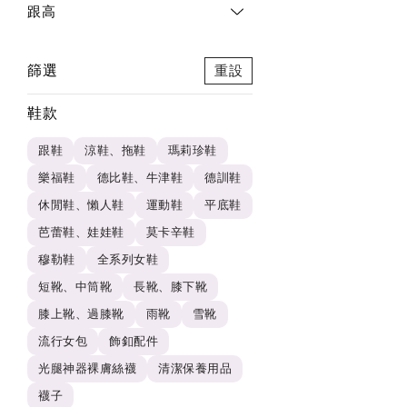
跟高
篩選
重設
鞋款
跟鞋
涼鞋、拖鞋
瑪莉珍鞋
樂福鞋
德比鞋、牛津鞋
德訓鞋
休閒鞋、懶人鞋
運動鞋
平底鞋
芭蕾鞋、娃娃鞋
莫卡辛鞋
穆勒鞋
全系列女鞋
短靴、中筒靴
長靴、膝下靴
膝上靴、過膝靴
雨靴
雪靴
流行女包
飾釦配件
光腿神器裸膚絲襪
清潔保養用品
襪子