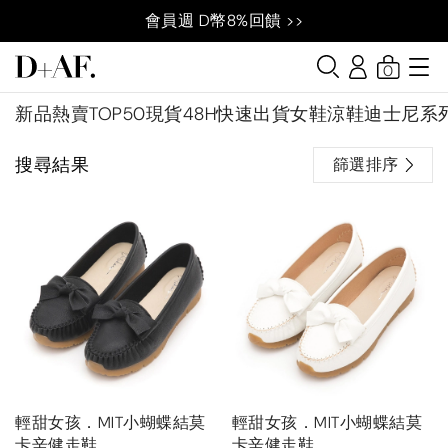
會員週 D幣8%回饋 >>
0
新品
熱賣TOP50
現貨48H快速出貨
女鞋
涼鞋
迪士尼系
搜尋結果
篩選排序
輕甜女孩．MIT小蝴蝶結莫
輕甜女孩．MIT小蝴蝶結莫
卡辛健走鞋
卡辛健走鞋