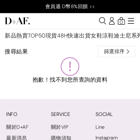
會員週 D幣8%回饋 >>
0
新品
熱賣TOP50
現貨48H快速出貨
女鞋
涼鞋
迪士尼系
搜尋結果
篩選排序
抱歉！找不到您所查詢的資料
INFO
SERVICE
SOCIAL
關於D+AF
關於VIP
Line
Instagram
最新消息
購物須知