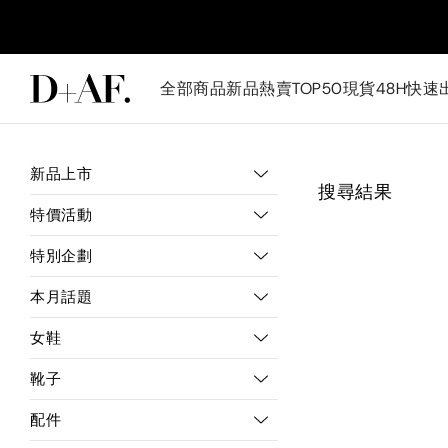
全部商品
新品
熱賣TOP50
現貨48H快速
新品上市
搜尋結果
特價活動
特別企劃
本月話題
女鞋
靴子
配件