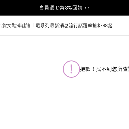
會員週 D幣8%回饋 >>
出貨
女鞋
涼鞋
迪士尼系列
最新消息
流行話題
瘋搶$788起
抱歉！找不到您所查