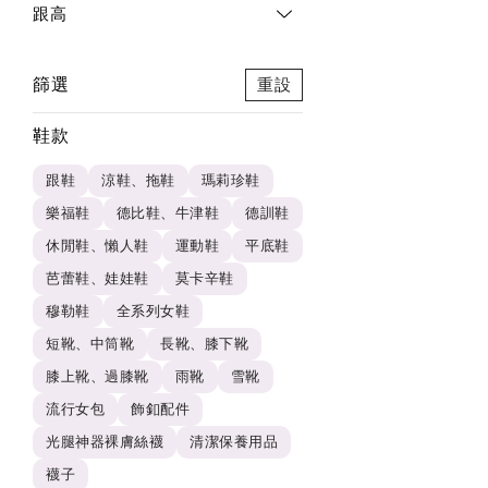
跟高
篩選
重設
鞋款
跟鞋
涼鞋、拖鞋
瑪莉珍鞋
樂福鞋
德比鞋、牛津鞋
德訓鞋
休閒鞋、懶人鞋
運動鞋
平底鞋
芭蕾鞋、娃娃鞋
莫卡辛鞋
穆勒鞋
全系列女鞋
短靴、中筒靴
長靴、膝下靴
膝上靴、過膝靴
雨靴
雪靴
流行女包
飾釦配件
光腿神器裸膚絲襪
清潔保養用品
襪子