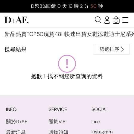
D幣8%回饋
0
天
16
時
2
分
50
秒
0
新品
熱賣TOP50
現貨48H快速出貨
女鞋
涼鞋
迪士尼系
搜尋結果
篩選排序
抱歉！找不到您所查詢的資料
INFO
SERVICE
SOCIAL
關於D+AF
關於VIP
Line
Instagram
最新消息
購物須知