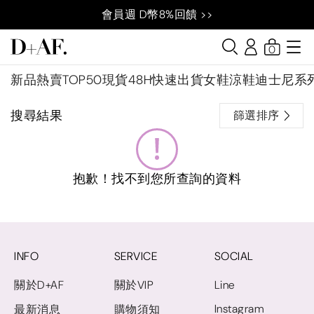
會員週 D幣8%回饋 >>
0
新品
熱賣TOP50
現貨48H快速出貨
女鞋
涼鞋
迪士尼系
搜尋結果
篩選排序
抱歉！找不到您所查詢的資料
INFO
SERVICE
SOCIAL
關於D+AF
關於VIP
Line
Instagram
最新消息
購物須知