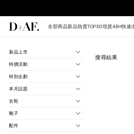
全部商品
新品
熱賣TOP50
現貨48H快速
新品上市
搜尋結果
特價活動
特別企劃
本月話題
女鞋
靴子
配件