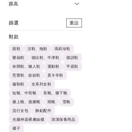
跟高
篩選
重設
鞋款
跟鞋
涼鞋、拖鞋
瑪莉珍鞋
樂福鞋
德比鞋、牛津鞋
德訓鞋
休閒鞋、懶人鞋
運動鞋
平底鞋
芭蕾鞋、娃娃鞋
莫卡辛鞋
穆勒鞋
全系列女鞋
短靴、中筒靴
長靴、膝下靴
膝上靴、過膝靴
雨靴
雪靴
流行女包
飾釦配件
光腿神器裸膚絲襪
清潔保養用品
襪子