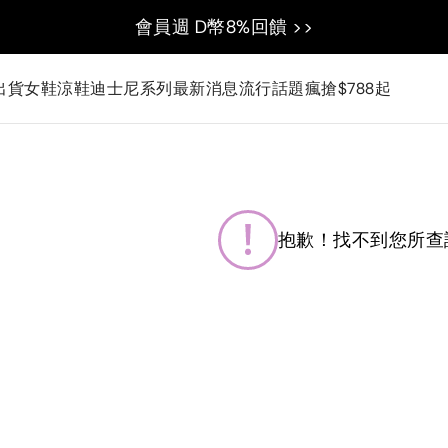
會員週 D幣8%回饋 >>
出貨
女鞋
涼鞋
迪士尼系列
最新消息
流行話題
瘋搶$788起
抱歉！找不到您所查