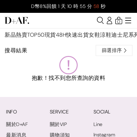
D幣8%回饋
1
天
10
時
55
分
58
秒
0
新品
熱賣TOP50
現貨48H快速出貨
女鞋
涼鞋
迪士尼系
搜尋結果
篩選排序
抱歉！找不到您所查詢的資料
INFO
SERVICE
SOCIAL
關於D+AF
關於VIP
Line
Instagram
最新消息
購物須知