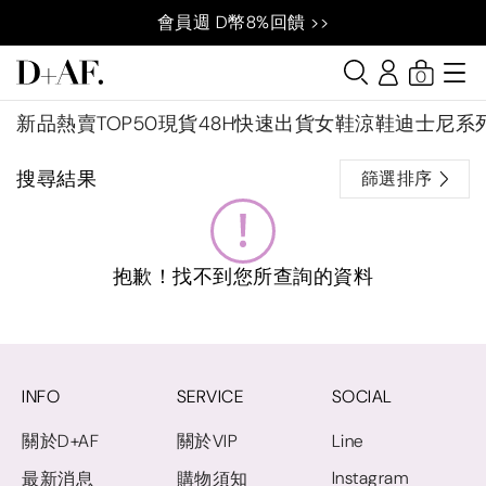
會員週 D幣8%回饋 >>
0
新品
熱賣TOP50
現貨48H快速出貨
女鞋
涼鞋
迪士尼系
搜尋結果
篩選排序
抱歉！找不到您所查詢的資料
INFO
SERVICE
SOCIAL
關於D+AF
關於VIP
Line
Instagram
最新消息
購物須知