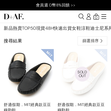
會員週 D幣8%回饋 >>
0
新品
熱賣TOP50
現貨48H快速出貨
女鞋
涼鞋
迪士尼系
搜尋結果
篩選排序
SOLD
OUT
舒適假期．MIT經典款豆豆
舒適假期．MIT經典款豆豆
穆勒鞋
穆勒鞋