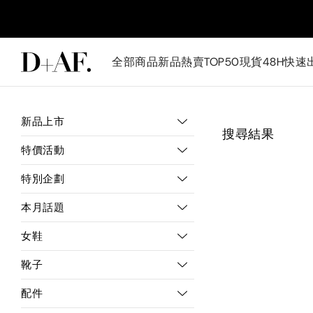
全部商品
新品
熱賣TOP50
現貨48H快速
新品上市
搜尋結果
特價活動
特別企劃
本月話題
女鞋
靴子
配件