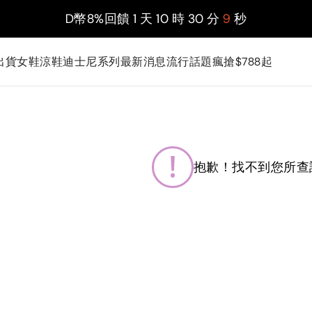
D幣8%回饋
1
天
10
時
30
分
9
秒
出貨
女鞋
涼鞋
迪士尼系列
最新消息
流行話題
瘋搶$788起
抱歉！找不到您所查