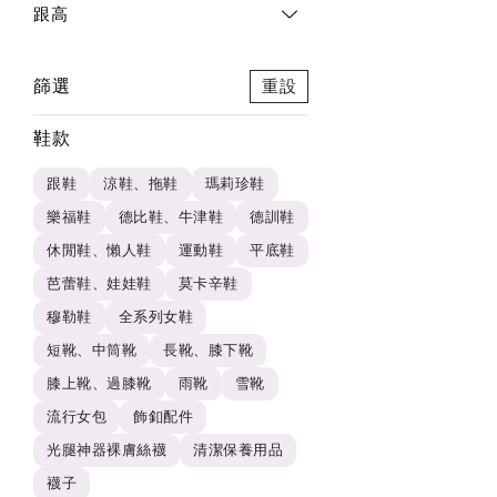
跟高
篩選
重設
鞋款
跟鞋
涼鞋、拖鞋
瑪莉珍鞋
樂福鞋
德比鞋、牛津鞋
德訓鞋
休閒鞋、懶人鞋
運動鞋
平底鞋
芭蕾鞋、娃娃鞋
莫卡辛鞋
穆勒鞋
全系列女鞋
短靴、中筒靴
長靴、膝下靴
膝上靴、過膝靴
雨靴
雪靴
流行女包
飾釦配件
光腿神器裸膚絲襪
清潔保養用品
襪子