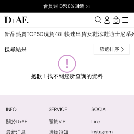
會員週 D幣8%回饋 >>
0
新品
熱賣TOP50
現貨48H快速出貨
女鞋
涼鞋
迪士尼系
搜尋結果
篩選排序
抱歉！找不到您所查詢的資料
INFO
SERVICE
SOCIAL
關於D+AF
關於VIP
Line
Instagram
最新消息
購物須知