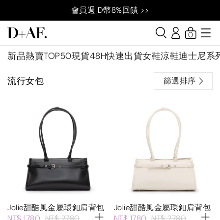
會員週 D幣8%回饋 >>
0
新品
熱賣TOP50
現貨48H快速出貨
女鞋
涼鞋
迪士尼系
流行女包
篩選排序
Jolie甜酷風金屬環釦肩背包
Jolie甜酷風金屬環釦肩背包
NT$ 1780
NT$ 2780
NT$ 1780
NT$ 2780