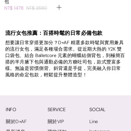
包
NT$ 1478
NT$ 2680
流行女包推薦：百搭時髦的日常必備包款
想要讓日常穿搭更加分？D+AF 精選多款時髦與實用兼具
的流行女包，滿足各種場合需求。從近期大熱的 Y2K 雙
口袋包、結合 Balletcore 元素的蝴蝶結側背包，到極簡百
搭的半月腋下包與通勤必備的方糖吐司包，款式豐富多
樣。無論是習慣側背、斜背還是手提，完美融入你日常
風格的命定包款，輕鬆提升整體造型！
INFO
SERVICE
SOCIAL
關於D+AF
關於VIP
Line