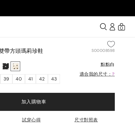
0
】雙帶方頭瑪莉珍鞋
S00008598
點點白
適合我的尺寸：
?
39
40
41
42
43
加入購物車
試穿心得
尺寸對照表