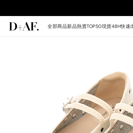
全部商品
新品
熱賣TOP50
現貨48H快速