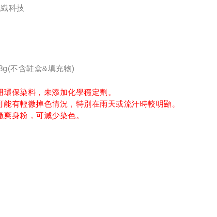
™雲織科技
8g(不含鞋盒&填充物)
用環保染料，未添加化學穩定劑。
可能有輕微掉色情況，特別在雨天或流汗時較明顯。
撒爽身粉，可減少染色。