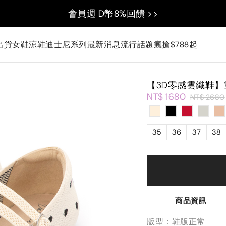
會員週 D幣8%回饋 >>
出貨
女鞋
涼鞋
迪士尼系列
最新消息
流行話題
瘋搶$788起
【3D零感雲織鞋
NT$ 1680
NT$ 2680
35
36
37
38
商品資訊
版型：鞋版正常