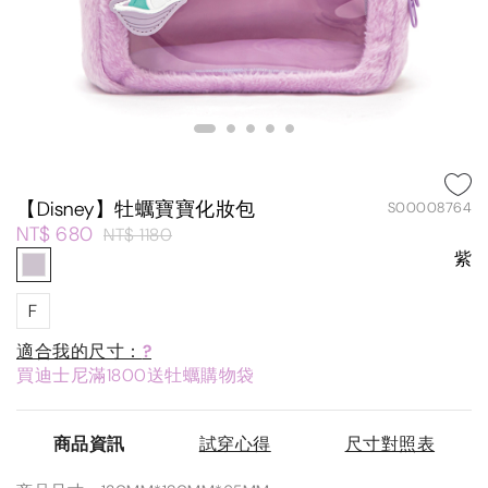
【Disney】牡蠣寶寶化妝包
S00008764
NT$ 680
NT$ 1180
紫
F
適合我的尺寸：
?
買迪士尼滿1800送牡蠣購物袋
商品資訊
試穿心得
尺寸對照表