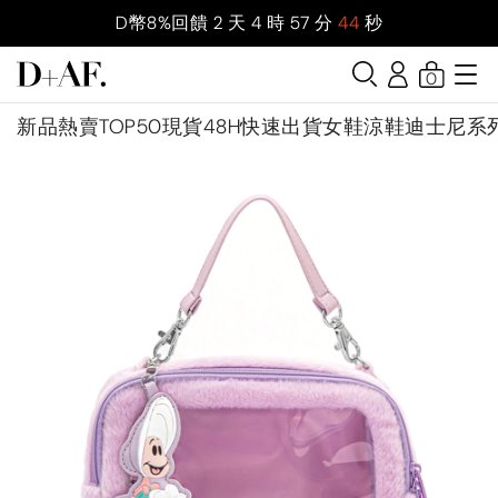
D幣8%回饋
2
天
4
時
57
分
44
秒
0
新品
熱賣TOP50
現貨48H快速出貨
女鞋
涼鞋
迪士尼系