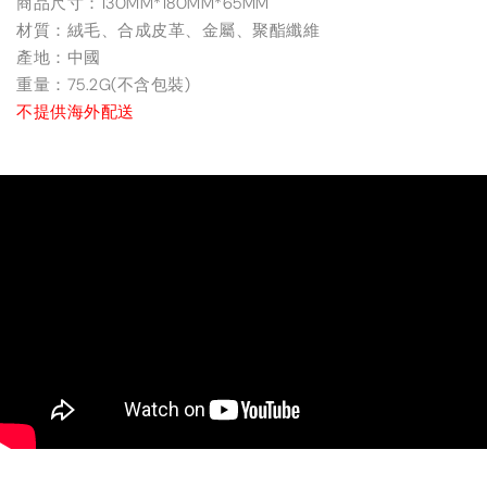
商品尺寸：130MM*180MM*65MM
材質：絨毛、合成皮革、金屬、聚酯纖維
產地：中國
重量：75.2G(不含包裝)
不提供海外配送