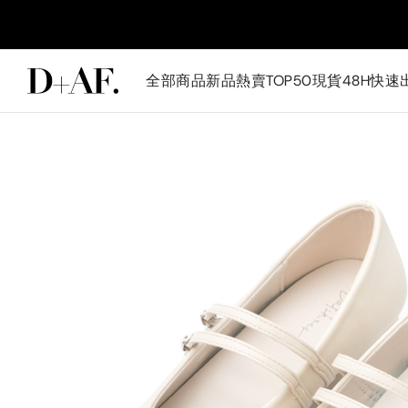
全部商品
新品
熱賣TOP50
現貨48H快速