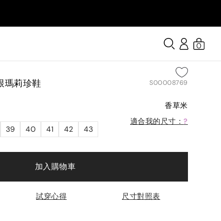
0
跟瑪莉珍鞋
S00008769
香草米
適合我的尺寸：
?
39
40
41
42
43
加入購物車
試穿心得
尺寸對照表