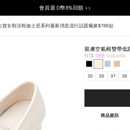
會員週 D幣8%回饋 >>
出貨
女鞋
涼鞋
迪士尼系列
最新消息
流行話題
瘋搶$788起
親膚空氣棉雙帶低
NT$ 1188
NT$ 1980
35
36
37
38
商品資訊