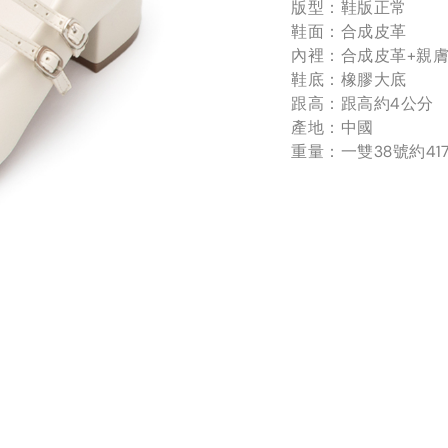
版型：鞋版正常
鞋面：合成皮革
內裡：合成皮革+親
鞋底：橡膠大底
跟高：跟高約4公分
產地：中國
重量：一雙38號約41