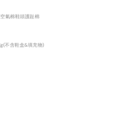
膚空氣棉鞋頭護趾棉
7g(不含鞋盒&填充物)