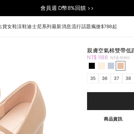
會員週 D幣8%回饋 >>
出貨
女鞋
涼鞋
迪士尼系列
最新消息
流行話題
瘋搶$788起
親膚空氣棉雙帶低
NT$ 1188
NT$ 1980
35
36
37
38
商品資訊