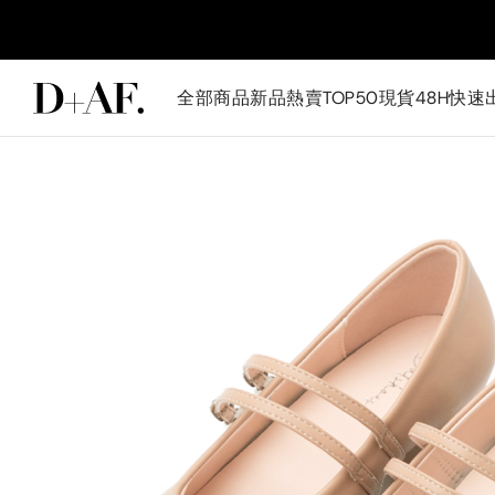
全部商品
新品
熱賣TOP50
現貨48H快速