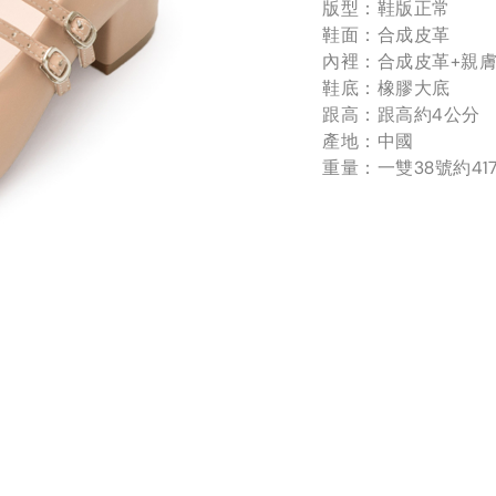
版型：鞋版正常
鞋面：合成皮革
內裡：合成皮革+親
鞋底：橡膠大底
跟高：跟高約4公分
產地：中國
重量：一雙38號約41