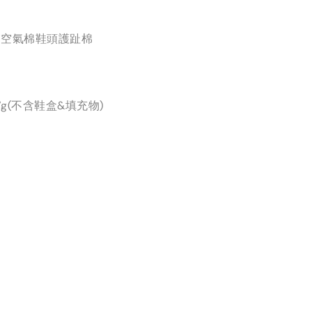
膚空氣棉鞋頭護趾棉
7g(不含鞋盒&填充物)