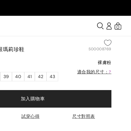
0
跟瑪莉珍鞋
S00008769
裸膚粉
適合我的尺寸：
?
39
40
41
42
43
加入購物車
試穿心得
尺寸對照表