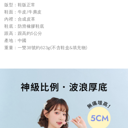
版型：鞋版正常
鞋面：牛皮/牛麂皮
內裡：合成皮革
鞋底：防滑橡膠鞋底
跟高：跟高約5公分
產地：中國
重量：一雙38號約623g(不含鞋盒&填充物)