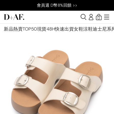
會員週 D幣8%回饋 >>
0
新品
熱賣TOP50
現貨48H快速出貨
女鞋
涼鞋
迪士尼系