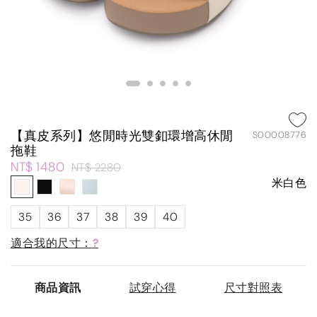
【真皮系列】悠閒時光雙釦環增高休閒
S00008776
拖鞋
NT$ 1480
NT$ 2280
米白色
35
36
37
38
39
40
適合我的尺寸：
?
商品資訊
試穿心得
尺寸對照表