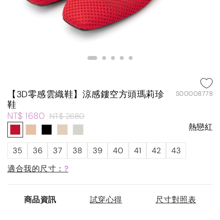
【3D零感雲織鞋】涼感鏤空方頭瑪莉珍
S00008778
鞋
NT$ 1680
NT$ 2680
熱戀紅
35
36
37
38
39
40
41
42
43
適合我的尺寸：
?
商品資訊
試穿心得
尺寸對照表