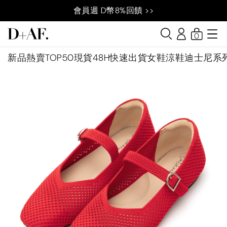
會員週 D幣8%回饋 >>
0
新品
熱賣TOP50
現貨48H快速出貨
女鞋
涼鞋
迪士尼系