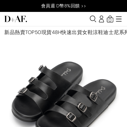
會員週 D幣8%回饋 >>
0
新品
熱賣TOP50
現貨48H快速出貨
女鞋
涼鞋
迪士尼系