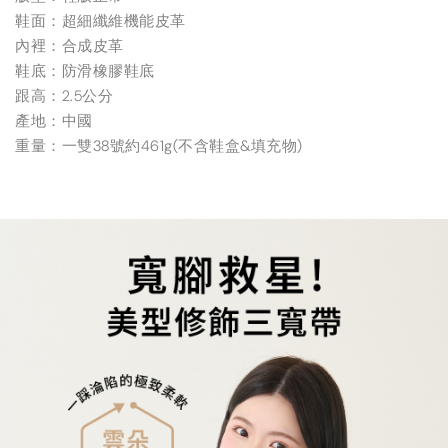
鞋面：超細纖維機能皮革
內裡：合成皮革
鞋底：防滑橡膠鞋底
跟高：2.5公分
產地：中國
重量：一雙38號約461g(不含鞋盒&填充物)