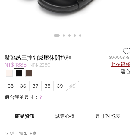
鬆弛感三排釦減壓休閒拖鞋
S00008781
NT$ 1388
七夕福袋
NT$ 2280
黑色
35
36
37
38
39
40
適合我的尺寸：
?
商品資訊
試穿心得
尺寸對照表
版型：鞋版正常