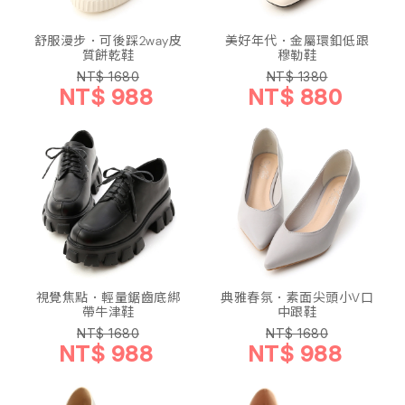
舒服漫步．可後踩2way皮
美好年代．金屬環釦低跟
質餅乾鞋
穆勒鞋
NT$ 1680
NT$ 1380
NT$ 988
NT$ 880
視覺焦點．輕量鋸齒底綁
典雅春氛．素面尖頭小V口
帶牛津鞋
中跟鞋
NT$ 1680
NT$ 1680
NT$ 988
NT$ 988