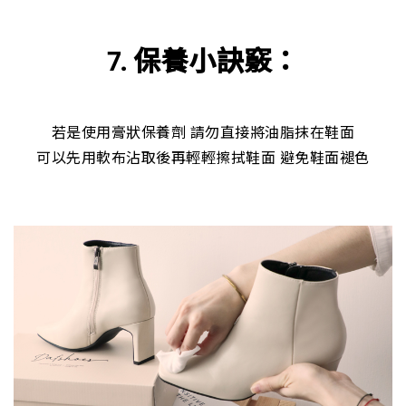
7. 保養小訣竅：
若是使用膏狀保養劑 請勿直接將油脂抹在鞋面
可以先用軟布沾取後再輕輕擦拭鞋面 避免鞋面褪色