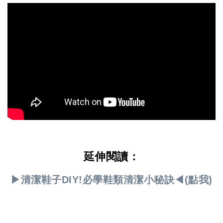
延伸閱讀：
▶清潔鞋子DIY!必學鞋類清潔小秘訣◀(點我)