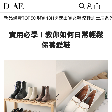
0
新品
熱賣TOP50
現貨48H快速出貨
女鞋
涼鞋
迪士尼系
實用必學！教你如何日常輕鬆
保養愛鞋