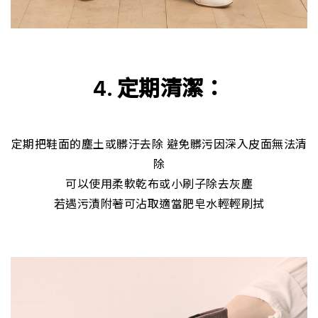
4. 定期清潔：
定期把鞋面的塵土或髒汙去除 避免髒污因深入皮面無法清
除
可以使用柔軟乾布或小刷子除去灰塵
若遇污漬附著可沾取適當肥皂水輕輕刷拭