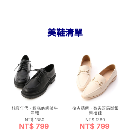
美鞋清單
純真年代．鬆糕底綁帶牛
復古精選．微尖頭馬銜釦
津鞋
樂福鞋
NT$ 1380
NT$ 1380
NT$ 799
NT$ 799