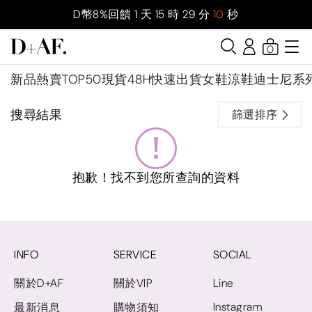
D幣8%回饋
1
天
15
時
29
分
10
秒
0
新品
熱賣TOP50
現貨48H快速出貨
女鞋
涼鞋
迪士尼系
搜尋結果
篩選排序
抱歉！找不到您所查詢的資料
INFO
SERVICE
SOCIAL
關於D+AF
關於VIP
Line
Instagram
最新消息
購物須知