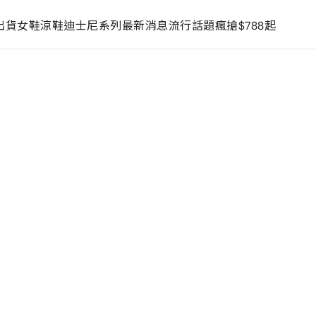
出貨
女鞋
涼鞋
迪士尼系列
最新消息
流行話題
瘋搶$788起