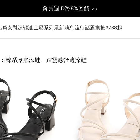
會員週 D幣8%回饋 >>
出貨
女鞋
涼鞋
迪士尼系列
最新消息
流行話題
瘋搶$788起
：韓系厚底涼鞋、踩雲感舒適涼鞋