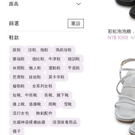
跟高
篩選
重設
彩虹泡泡糖
鞋款
NT$ 1088
N
跟鞋
涼鞋、拖鞋
瑪莉珍鞋
樂福鞋
德比鞋、牛津鞋
德訓鞋
休閒鞋、懶人鞋
運動鞋
平底鞋
芭蕾鞋、娃娃鞋
莫卡辛鞋
穆勒鞋
全系列女鞋
短靴、中筒靴
長靴、膝下靴
膝上靴、過膝靴
雨靴
雪靴
流行女包
飾釦配件
光腿神器裸膚絲襪
清潔保養用品
襪子