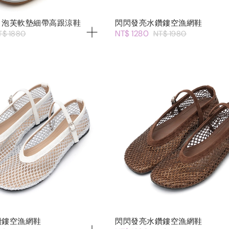
．泡芙軟墊細帶高跟涼鞋
閃閃發亮水鑽鏤空漁網鞋
NT$ 1280
T$ 1880
NT$ 1980
鑽鏤空漁網鞋
閃閃發亮水鑽鏤空漁網鞋