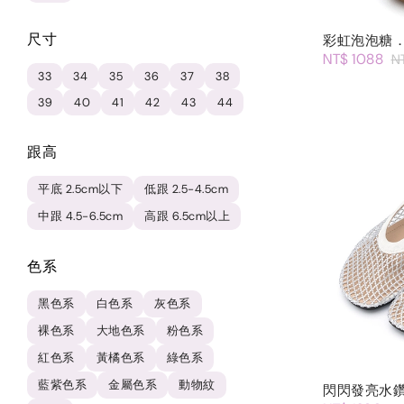
尺寸
彩虹泡泡糖
NT$ 1088
N
33
34
35
36
37
38
39
40
41
42
43
44
跟高
平底 2.5cm以下
低跟 2.5-4.5cm
中跟 4.5-6.5cm
高跟 6.5cm以上
色系
黑色系
白色系
灰色系
裸色系
大地色系
粉色系
紅色系
黃橘色系
綠色系
藍紫色系
金屬色系
動物紋
閃閃發亮水