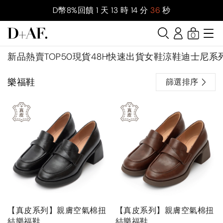
D幣8%回饋
1
天
13
時
14
分
35
秒
0
新品
熱賣TOP50
現貨48H快速出貨
女鞋
涼鞋
迪士尼系
樂福鞋
篩選排序
【真皮系列】親膚空氣棉扭
【真皮系列】親膚空氣棉扭
結樂福鞋
結樂福鞋