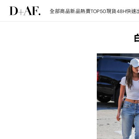
全部商品
新品
熱賣TOP50
現貨48H快速