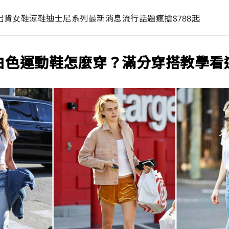
出貨
女鞋
涼鞋
迪士尼系列
最新消息
流行話題
瘋搶$788起
白色運動鞋怎麼穿？滿分穿搭教學看