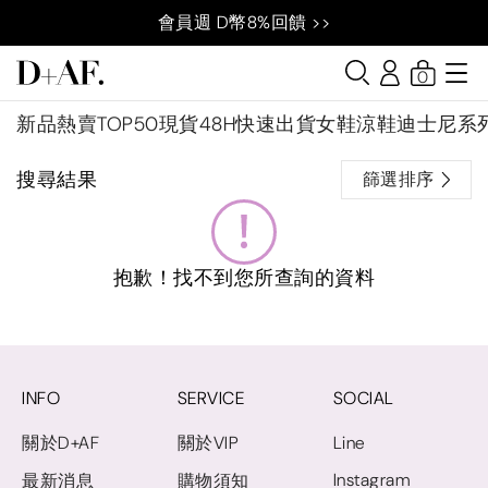
會員週 D幣8%回饋 >>
0
新品
熱賣TOP50
現貨48H快速出貨
女鞋
涼鞋
迪士尼系
搜尋結果
篩選排序
抱歉！找不到您所查詢的資料
INFO
SERVICE
SOCIAL
關於D+AF
關於VIP
Line
Instagram
最新消息
購物須知