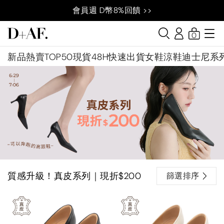
會員週 D幣8%回饋 >>
0
新品
熱賣TOP50
現貨48H快速出貨
女鞋
涼鞋
迪士尼系
質感升級！真皮系列｜現折$200
篩選排序