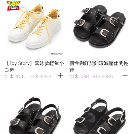
【Toy Story】翠絲款輕量小
個性鉚釘雙釦環減壓休閒拖
白鞋
鞋
NT$ 2080
NT$ 3280
NT$ 1588
NT$ 2680