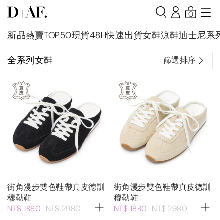
0
新品
熱賣TOP50
現貨48H快速出貨
女鞋
涼鞋
迪士尼系
全系列女鞋
篩選排序
街角漫步雙色鞋帶真皮德訓
街角漫步雙色鞋帶真皮德訓
穆勒鞋
穆勒鞋
NT$ 1880
NT$ 2980
NT$ 1880
NT$ 2980