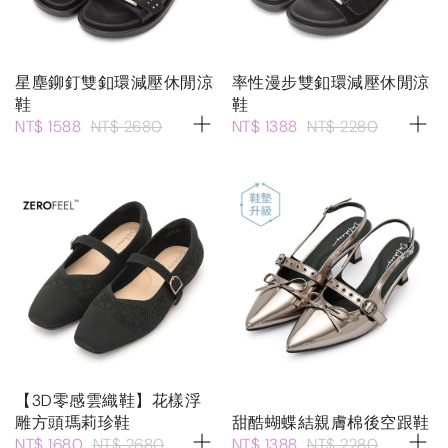
星塵鉚釘雙釦環減壓休閒涼
率性漫步雙釦環減壓休閒涼
鞋
鞋
NT$ 1588
NT$ 2680
NT$ 1388
NT$ 2280
【3D零感雲織鞋】花樣浮
雕方頭瑪莉珍鞋
甜酷蝴蝶結親膚棉後空跟鞋
NT$ 1680
NT$ 2680
NT$ 1388
NT$ 2280