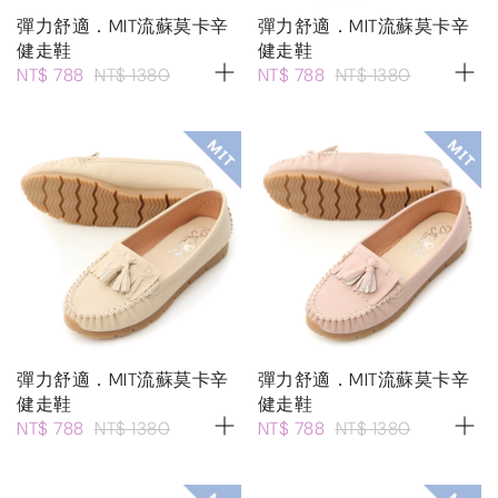
彈力舒適．MIT流蘇莫卡辛
彈力舒適．MIT流蘇莫卡辛
健走鞋
健走鞋
NT$ 788
NT$ 1380
NT$ 788
NT$ 1380
彈力舒適．MIT流蘇莫卡辛
彈力舒適．MIT流蘇莫卡辛
健走鞋
健走鞋
NT$ 788
NT$ 1380
NT$ 788
NT$ 1380