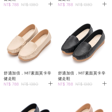
NT$ 788
NT$ 1380
NT$ 788
NT$ 1380
舒適加倍．MIT素面莫卡辛
舒適加倍．MIT素面莫卡辛
健走鞋
健走鞋
NT$ 788
NT$ 1380
NT$ 788
NT$ 1380