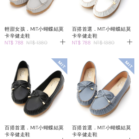
輕甜女孩．MIT小蝴蝶結莫
百搭首選．MIT小蝴蝶結莫
卡辛健走鞋
卡辛健走鞋
NT$ 788
NT$ 1380
NT$ 788
NT$ 1380
百搭首選．MIT小蝴蝶結莫
百搭首選．MIT小蝴蝶結莫
卡辛健走鞋
卡辛健走鞋