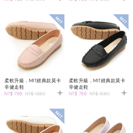
柔軟升級．MIT經典款莫卡
柔軟升級．MIT經典款莫卡
辛健走鞋
辛健走鞋
NT$ 788
NT$ 1380
NT$ 788
NT$ 1380