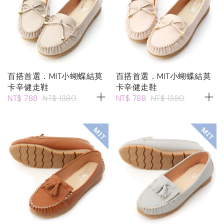
百搭首選．MIT小蝴蝶結莫
百搭首選．MIT小蝴蝶結莫
卡辛健走鞋
卡辛健走鞋
NT$ 788
NT$ 1380
NT$ 788
NT$ 1380