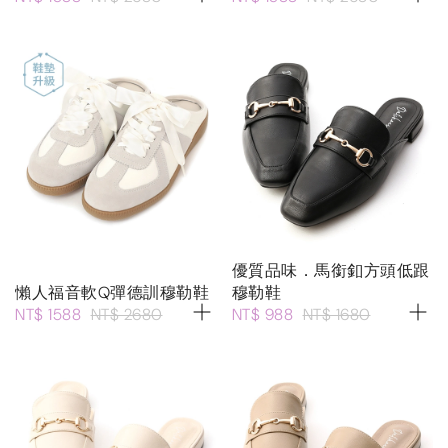
優質品味．馬銜釦方頭低跟
懶人福音軟Q彈德訓穆勒鞋
穆勒鞋
NT$ 1588
NT$ 2680
NT$ 988
NT$ 1680