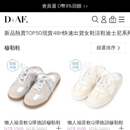
會員週 D幣8%回饋 >>
0
新品
熱賣TOP50
現貨48H快速出貨
女鞋
涼鞋
迪士尼系
穆勒鞋
篩選排序
懶人福音軟Q彈德訓穆勒鞋
懶人福音軟Q彈德訓穆勒鞋
NT$ 1588
NT$ 2680
NT$ 1588
NT$ 2680