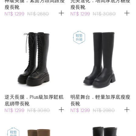
神級美腿．素面方頭高跟瘦
完美進化．增高厚底方糖瘦
瘦長靴
瘦長靴
NT$ 1299
NT$ 2680
NT$ 1299
NT$ 3080
逆天長腿．Plus級加厚鬆糕
明星舞台．輕量加厚底瘦瘦
底綁帶長靴
長靴
NT$ 1299
NT$ 3080
NT$ 1299
NT$ 2980