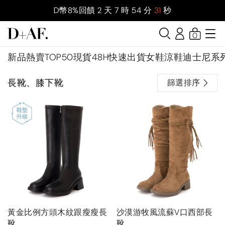
D幣8%回饋
2
天
7
時
54
分
30
秒
0
新品
熱賣TOP50
現貨48H快速出貨
女鞋
涼鞋
迪士尼系
長靴、膝下靴
篩選排序
黃金比例方頭木紋跟瘦瘦長
沙漠游牧風流蘇V口西部長
靴
靴