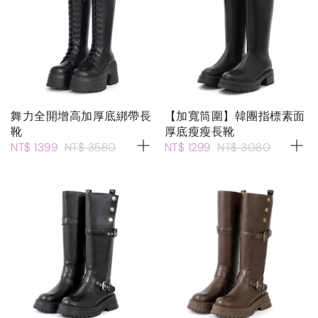
舞力全開增高加厚底綁帶長
【加寬筒圍】韓團指標素面
靴
厚底瘦瘦長靴
NT$ 1399
NT$ 3580
NT$ 1299
NT$ 3080