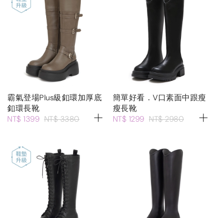
霸氣登場Plus級釦環加厚底
簡單好看．V口素面中跟瘦
釦環長靴
瘦長靴
NT$ 1399
NT$ 3380
NT$ 1299
NT$ 2980