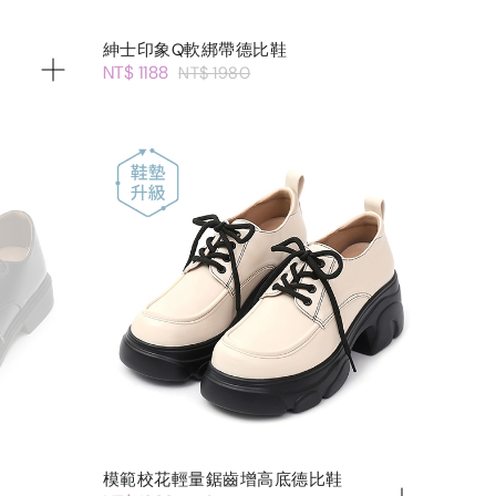
紳士印象Q軟綁帶德比鞋
NT$ 1188
NT$ 1980
模範校花輕量鋸齒增高底德比鞋