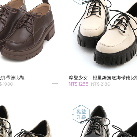
底綁帶德比鞋
摩登少女．輕量鋸齒底綁帶德比
NT$ 1288
$ 1980
NT$ 2180