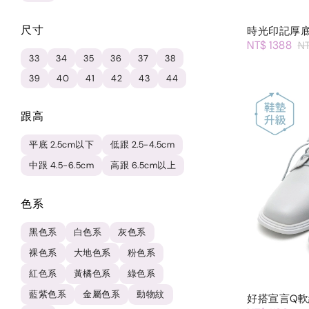
尺寸
時光印記厚
NT$ 1388
N
33
34
35
36
37
38
39
40
41
42
43
44
跟高
平底 2.5cm以下
低跟 2.5-4.5cm
中跟 4.5-6.5cm
高跟 6.5cm以上
色系
黑色系
白色系
灰色系
裸色系
大地色系
粉色系
紅色系
黃橘色系
綠色系
藍紫色系
金屬色系
動物紋
好搭宣言Q