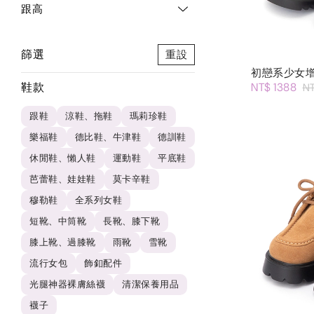
跟高
篩選
重設
初戀系少女
鞋款
NT$ 1388
N
跟鞋
涼鞋、拖鞋
瑪莉珍鞋
樂福鞋
德比鞋、牛津鞋
德訓鞋
休閒鞋、懶人鞋
運動鞋
平底鞋
芭蕾鞋、娃娃鞋
莫卡辛鞋
穆勒鞋
全系列女鞋
短靴、中筒靴
長靴、膝下靴
膝上靴、過膝靴
雨靴
雪靴
流行女包
飾釦配件
光腿神器裸膚絲襪
清潔保養用品
襪子