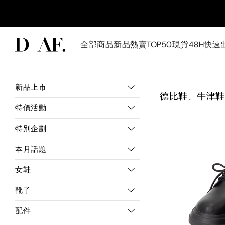
全部商品
新品
熱賣TOP50
現貨48H快速
新品上市
德比鞋、牛津鞋
特價活動
特別企劃
本月話題
女鞋
靴子
配件