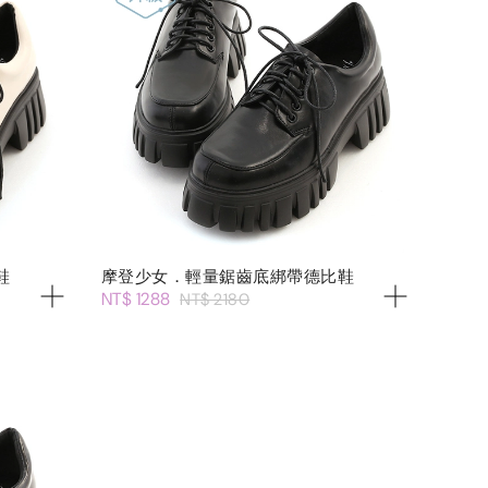
鞋
摩登少女．輕量鋸齒底綁帶德比鞋
NT$ 1288
NT$ 2180