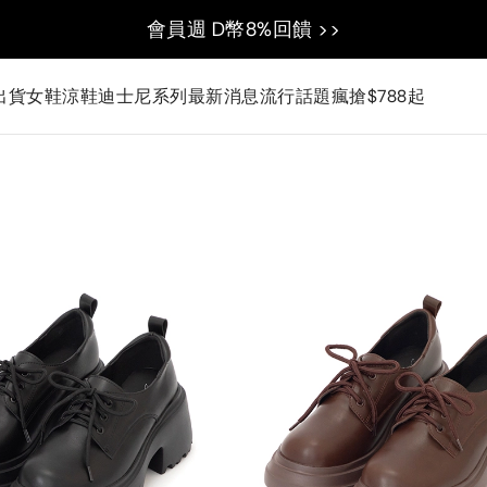
會員週 D幣8%回饋 >>
出貨
女鞋
涼鞋
迪士尼系列
最新消息
流行話題
瘋搶$788起