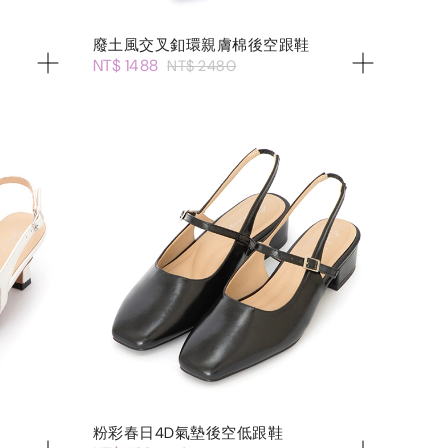
廢土風交叉釦環親膚棉後空跟鞋
NT$ 1488
NT$ 2480
粉彩春日4D氣墊後空低跟鞋