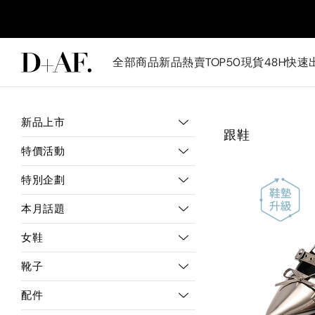
全部商品
新品
熱賣TOP50
現貨48H快速
新品上市
跟鞋
特價活動
特別企劃
本月話題
女鞋
靴子
配件