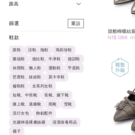
跟高
篩選
重設
甜酷蝴蝶結
鞋款
NT$ 1388
N
跟鞋
涼鞋、拖鞋
瑪莉珍鞋
樂福鞋
德比鞋、牛津鞋
德訓鞋
休閒鞋、懶人鞋
運動鞋
平底鞋
芭蕾鞋、娃娃鞋
莫卡辛鞋
穆勒鞋
全系列女鞋
短靴、中筒靴
長靴、膝下靴
膝上靴、過膝靴
雨靴
雪靴
流行女包
飾釦配件
光腿神器裸膚絲襪
清潔保養用品
襪子