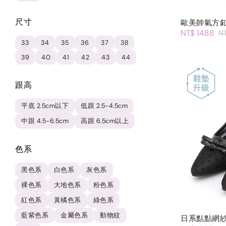
尺寸
歐美帥氣方
NT$ 1488
N
33
34
35
36
37
38
39
40
41
42
43
44
跟高
平底 2.5cm以下
低跟 2.5-4.5cm
中跟 4.5-6.5cm
高跟 6.5cm以上
色系
黑色系
白色系
灰色系
裸色系
大地色系
粉色系
紅色系
黃橘色系
綠色系
藍紫色系
金屬色系
動物紋
日系點點網