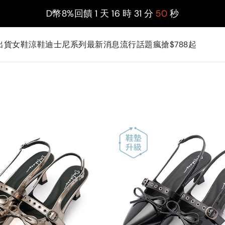
D幣8%回饋
1
天
16
時
31
分
48
秒
出貨
女鞋
涼鞋
迪士尼系列
最新消息
流行話題
瘋搶$788起