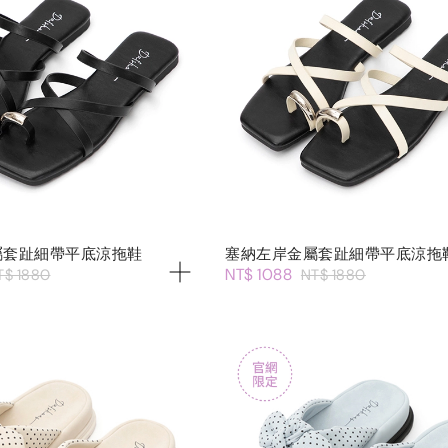
屬套趾細帶平底涼拖鞋
塞納左岸金屬套趾細帶平底涼拖
NT$ 1088
T$ 1880
NT$ 1880