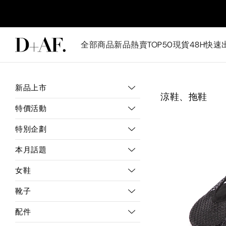
全部商品
新品
熱賣TOP50
現貨48H快速
新品上市
涼鞋、拖鞋
特價活動
特別企劃
本月話題
女鞋
靴子
配件