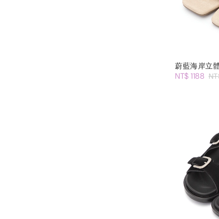
蔚藍海岸立
NT$ 1188
NT