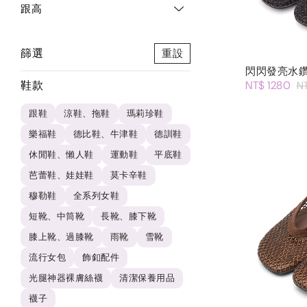
跟高
篩選
重設
閃閃發亮水
鞋款
NT$ 1280
N
跟鞋
涼鞋、拖鞋
瑪莉珍鞋
樂福鞋
德比鞋、牛津鞋
德訓鞋
休閒鞋、懶人鞋
運動鞋
平底鞋
芭蕾鞋、娃娃鞋
莫卡辛鞋
穆勒鞋
全系列女鞋
短靴、中筒靴
長靴、膝下靴
膝上靴、過膝靴
雨靴
雪靴
流行女包
飾釦配件
光腿神器裸膚絲襪
清潔保養用品
襪子