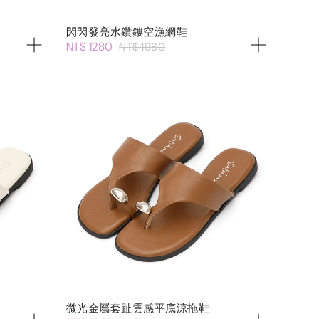
閃閃發亮水鑽鏤空漁網鞋
NT$ 1280
NT$ 1980
微光金屬套趾雲感平底涼拖鞋