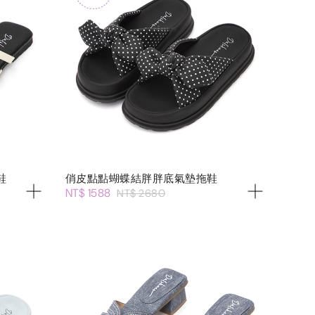
鞋
俏皮點點蝴蝶結胖胖底氣墊拖鞋
NT$ 1588
NT$ 2680