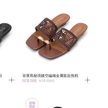
鞋
峇厘島秘境鏤空編織金屬套趾拖鞋
NT$ 1188
NT$ 1980