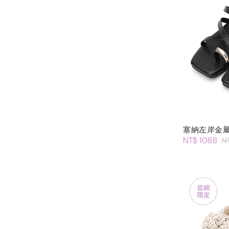
塞納左岸金
NT$ 1088
N