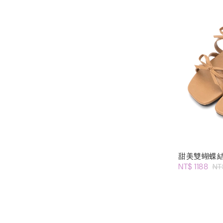
甜美雙蝴蝶
NT$ 1188
NT