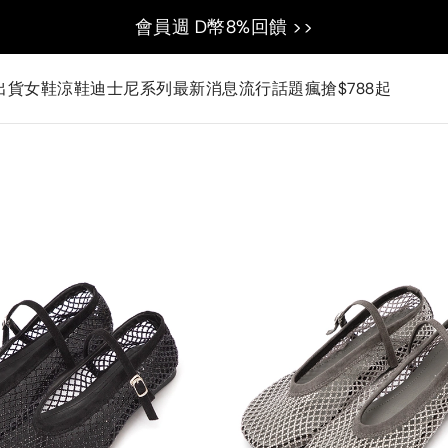
會員週 D幣8%回饋 >>
出貨
女鞋
涼鞋
迪士尼系列
最新消息
流行話題
瘋搶$788起