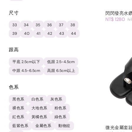
尺寸
閃閃發亮水
NT$ 1280
N
33
34
35
36
37
38
39
40
41
42
43
44
跟高
平底 2.5cm以下
低跟 2.5-4.5cm
中跟 4.5-6.5cm
高跟 6.5cm以上
色系
黑色系
白色系
灰色系
裸色系
大地色系
粉色系
紅色系
黃橘色系
綠色系
藍紫色系
金屬色系
動物紋
微光金屬套