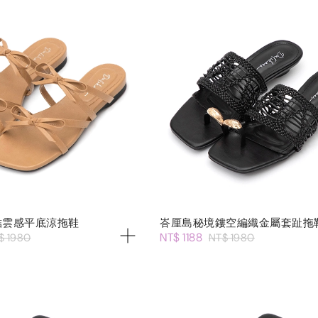
結雲感平底涼拖鞋
峇厘島秘境鏤空編織金屬套趾拖
NT$ 1188
$ 1980
NT$ 1980