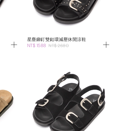
星塵鉚釘雙釦環減壓休閒涼鞋
NT$ 1588
NT$ 2680