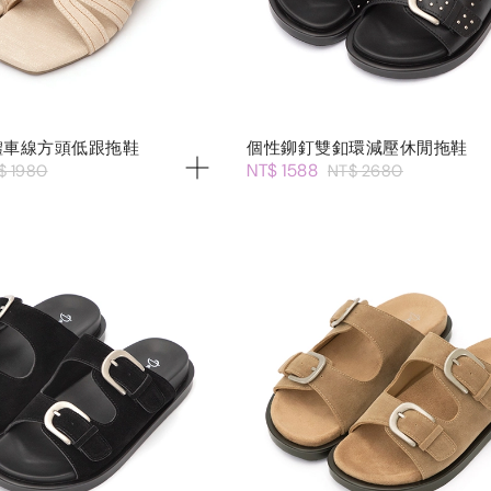
體車線方頭低跟拖鞋
個性鉚釘雙釦環減壓休閒拖鞋
NT$ 1588
$ 1980
NT$ 2680