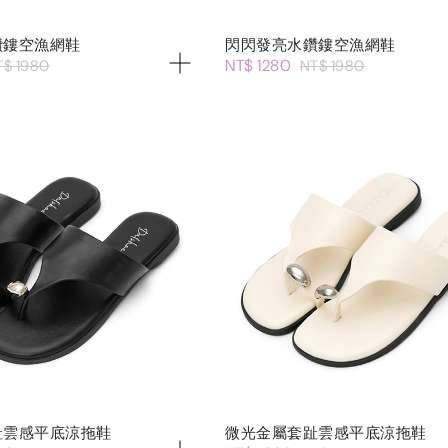
鑽鏤空漁網鞋
閃閃發亮水鑽鏤空漁網鞋
NT$ 1280
T$ 1980
NT$ 1980
趾雲感平底涼拖鞋
微光金屬套趾雲感平底涼拖鞋