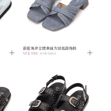
蔚藍海岸立體車線方頭低跟拖鞋
NT$ 1188
NT$ 1980