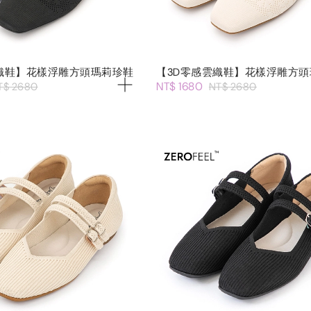
織鞋】花樣浮雕方頭瑪莉珍鞋
【3D零感雲織鞋】花樣浮雕方
NT$ 1680
T$ 2680
NT$ 2680