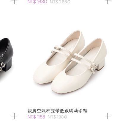
NT$ 1680
NT$ 2680
親膚空氣棉雙帶低跟瑪莉珍鞋
NT$ 1188
NT$ 1980