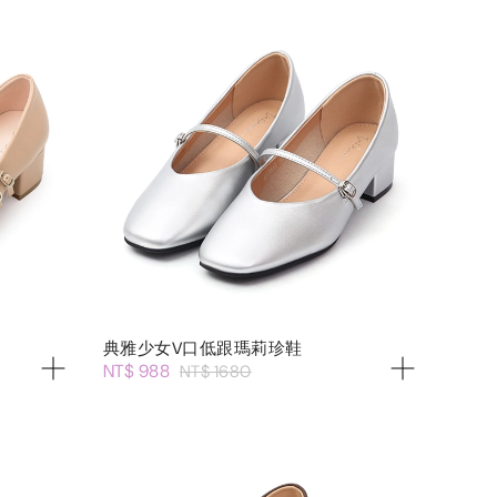
典雅少女V口低跟瑪莉珍鞋
NT$ 988
NT$ 1680