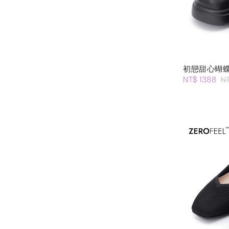
初戀甜心蝴
NT$ 1388
N