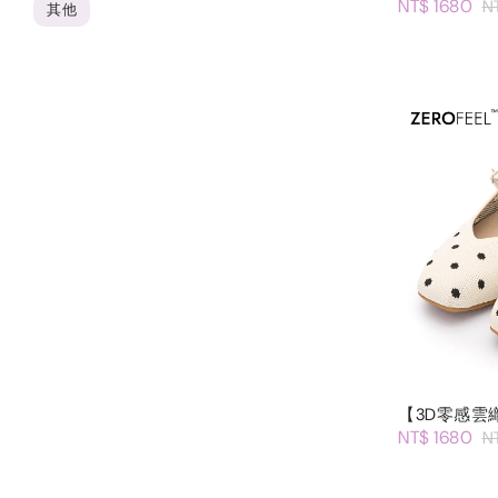
NT$ 1680
N
其他
【3D零感雲
NT$ 1680
N