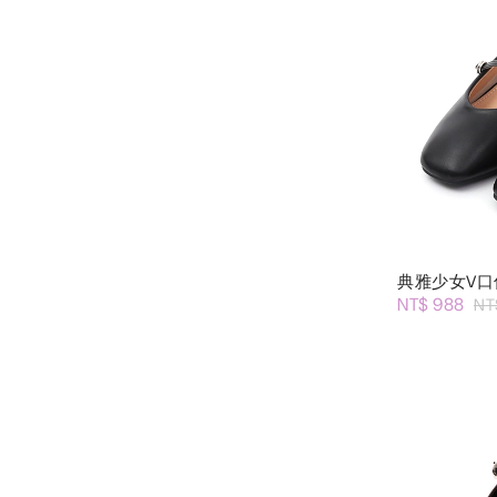
典雅少女V口
NT$ 988
NT