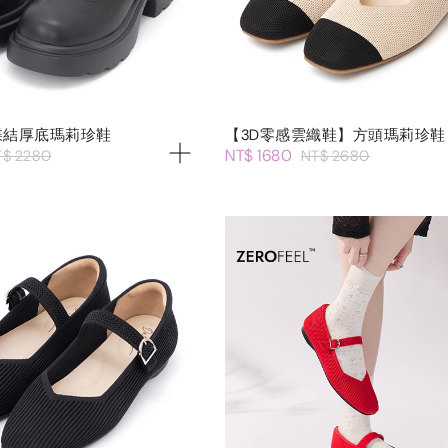
蝶結厚底瑪莉珍鞋
【3D零感雲織鞋】方頭瑪莉珍鞋
NT$ 1680
T$ 2280
NT$ 2680