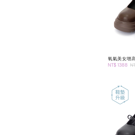
氧氣美女增
NT$ 1388
N