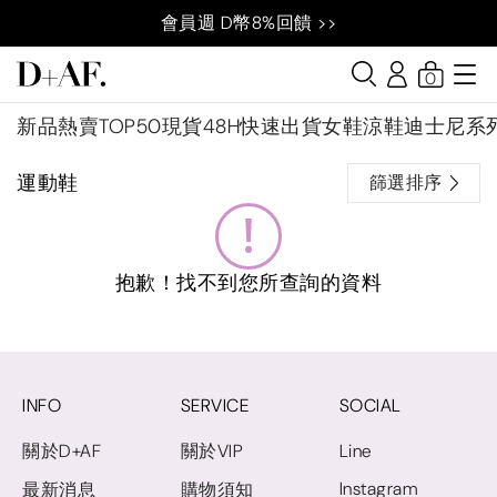
會員週 D幣8%回饋 >>
0
新品
熱賣TOP50
現貨48H快速出貨
女鞋
涼鞋
迪士尼系
運動鞋
篩選排序
抱歉！找不到您所查詢的資料
INFO
SERVICE
SOCIAL
關於D+AF
關於VIP
Line
Instagram
最新消息
購物須知