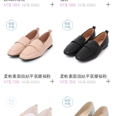
NT$ 1188
NT$ 1980
NT$ 1188
NT$ 1980
柔軟素面扭結平底樂福鞋
柔軟素面扭結平底樂福鞋
NT$ 788
NT$ 1380
NT$ 788
NT$ 1380