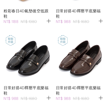
粉彩春日4D氣墊後空低跟
日常好搭4D釋壓平底樂福
鞋
鞋
NT$ 1188
NT$ 1980
NT$ 988
NT$ 1680
日常好搭4D釋壓平底樂福
日常好搭4D釋壓平底樂福
鞋
鞋
NT$ 988
NT$ 1680
NT$ 988
NT$ 1680