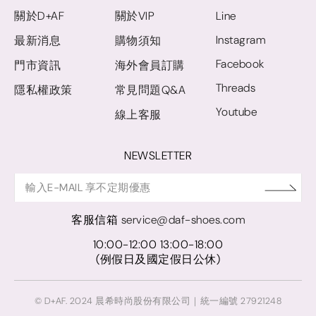
關於D+AF
關於VIP
Line
Instagram
最新消息
購物須知
Facebook
門市資訊
海外會員訂購
Threads
隱私權政策
常見問題Q&A
Youtube
線上客服
NEWSLETTER
客服信箱
service@daf-shoes.com
10:00-12:00 13:00-18:00
(例假日及國定假日公休)
© D+AF. 2024 晨希時尚股份有限公司｜統一編號 27921248