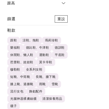
跟高
篩選
重設
鞋款
跟鞋
涼鞋、拖鞋
瑪莉珍鞋
樂福鞋
德比鞋、牛津鞋
德訓鞋
休閒鞋、懶人鞋
運動鞋
平底鞋
芭蕾鞋、娃娃鞋
莫卡辛鞋
穆勒鞋
全系列女鞋
短靴、中筒靴
長靴、膝下靴
膝上靴、過膝靴
雨靴
雪靴
流行女包
飾釦配件
光腿神器裸膚絲襪
清潔保養用品
襪子