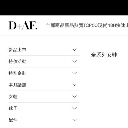
全部商品
新品
熱賣TOP50
現貨48H快速
新品上市
全系列女鞋
特價活動
特別企劃
本月話題
女鞋
靴子
配件