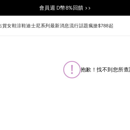
會員週 D幣8%回饋 >>
出貨
女鞋
涼鞋
迪士尼系列
最新消息
流行話題
瘋搶$788起
抱歉！找不到您所查