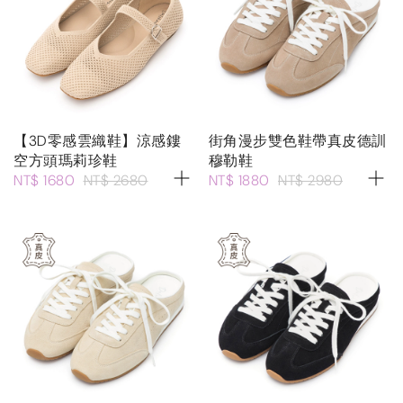
【3D零感雲織鞋】涼感鏤
街角漫步雙色鞋帶真皮德訓
空方頭瑪莉珍鞋
穆勒鞋
NT$ 1680
NT$ 2680
NT$ 1880
NT$ 2980