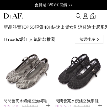
會員週 D幣8%回饋 >>
0
新品
熱賣TOP50
現貨48H快速出貨
女鞋
涼鞋
迪士尼系
Threads爆紅 人氣鞋款推薦
篩選排序
閃閃發亮水鑽鏤空漁網鞋
閃閃發亮水鑽鏤空漁網鞋
NT$ 1280
NT$ 1980
NT$ 1280
NT$ 1980