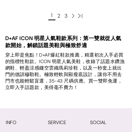
1
2
3
D+AF ICON 明星人氣鞋款系列：第一雙就從人氣
款開始，解鎖話題美鞋與極致舒適
穿上即是焦點！D+AF爆紅鞋款推薦，精選初次入手必買
的指標性鞋款。ICON 明星人氣美鞋，收錄了話題水鑽漁
網鞋、輕盈涼感鏤空雲織瑪莉珍鞋，以及一秒套上就出
門的德訓穆勒鞋。極致輕軟與顯瘦底設計，讓你不用去
門市也能輕鬆盲選，35-43 尺碼供應。買一雙即免運，
立即入手話題款，美得毫不費力！
INFO
SERVICE
SOCIAL