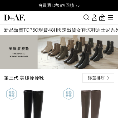
會員週 D幣8%回饋 >>
0
新品
熱賣TOP50
現貨48H快速出貨
女鞋
涼鞋
迪士尼系
第三代 美腿瘦瘦靴
篩選排序