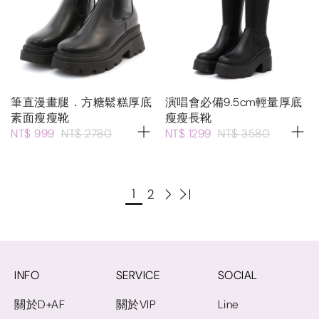
筆直漫畫腿．方糖鬆糕厚底
演唱會必備9.5cm輕量厚底
素面瘦瘦靴
瘦瘦長靴
NT$ 999
NT$ 2780
NT$ 1299
NT$ 3580
1
2
INFO
SERVICE
SOCIAL
關於D+AF
關於VIP
Line