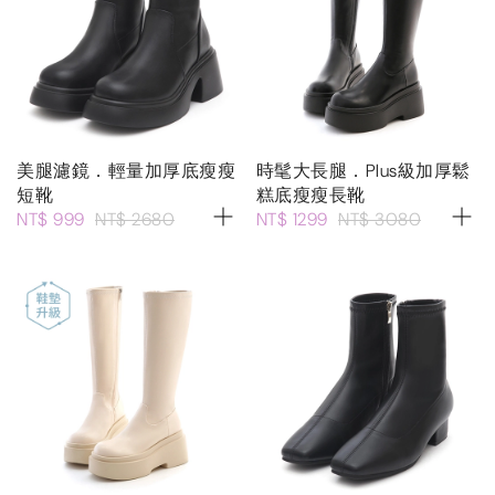
美腿濾鏡．輕量加厚底瘦瘦
時髦大長腿．Plus級加厚鬆
短靴
糕底瘦瘦長靴
NT$ 999
NT$ 2680
NT$ 1299
NT$ 3080