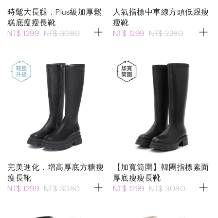
時髦大長腿．Plus級加厚鬆
人氣指標中車線方頭低跟瘦
糕底瘦瘦長靴
瘦靴
NT$ 1299
NT$ 3080
NT$ 1299
NT$ 2280
完美進化．增高厚底方糖瘦
【加寬筒圍】韓團指標素面
瘦長靴
厚底瘦瘦長靴
NT$ 1299
NT$ 3080
NT$ 1299
NT$ 3080