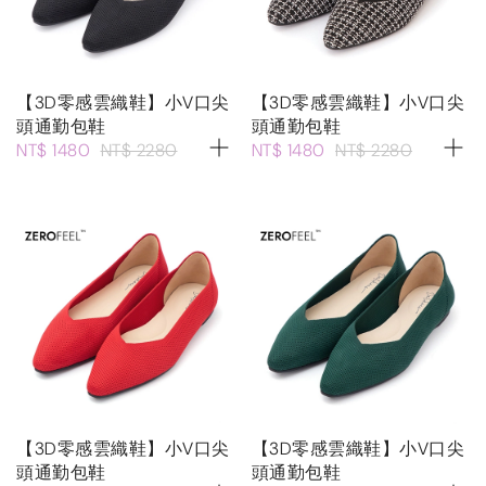
【3D零感雲織鞋】小V口尖
【3D零感雲織鞋】小V口尖
頭通勤包鞋
頭通勤包鞋
NT$ 1480
NT$ 2280
NT$ 1480
NT$ 2280
【3D零感雲織鞋】小V口尖
【3D零感雲織鞋】小V口尖
頭通勤包鞋
頭通勤包鞋