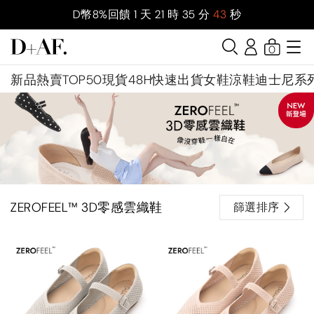
D幣8%回饋
1
天
21
時
35
分
42
秒
0
新品
熱賣TOP50
現貨48H快速出貨
女鞋
涼鞋
迪士尼系
ZEROFEEL™ 3D零感雲織鞋
篩選排序