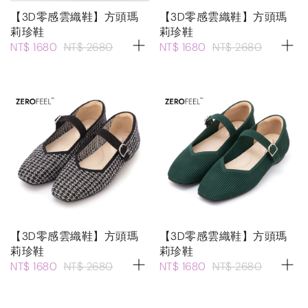
【3D零感雲織鞋】方頭瑪
【3D零感雲織鞋】方頭瑪
莉珍鞋
莉珍鞋
NT$ 1680
NT$ 2680
NT$ 1680
NT$ 2680
【3D零感雲織鞋】方頭瑪
【3D零感雲織鞋】方頭瑪
莉珍鞋
莉珍鞋
NT$ 1680
NT$ 2680
NT$ 1680
NT$ 2680