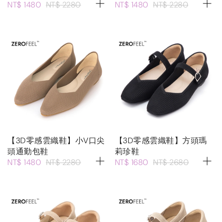
NT$ 1480
NT$ 2280
NT$ 1480
NT$ 2280
【3D零感雲織鞋】小V口尖
【3D零感雲織鞋】方頭瑪
頭通勤包鞋
莉珍鞋
NT$ 1480
NT$ 2280
NT$ 1680
NT$ 2680