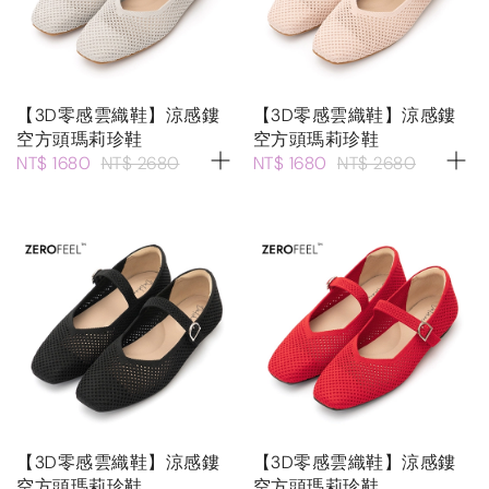
【3D零感雲織鞋】涼感鏤
【3D零感雲織鞋】涼感鏤
空方頭瑪莉珍鞋
空方頭瑪莉珍鞋
NT$ 1680
NT$ 2680
NT$ 1680
NT$ 2680
【3D零感雲織鞋】涼感鏤
【3D零感雲織鞋】涼感鏤
空方頭瑪莉珍鞋
空方頭瑪莉珍鞋