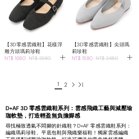
【3D零感雲織鞋】花樣浮
【3D零感雲織鞋】尖頭瑪
雕方頭瑪莉珍鞋
莉珍鞋
NT$ 1680
NT$ 2680
NT$ 1580
NT$ 2480
1
2
D+AF 3D 零感雲織鞋系列：雲感飛織工藝與減壓瑜
珈軟墊，打造輕盈無負擔腳感
尋找極致透氣不悶腳的針織鞋？D+AF 零感雲織鞋系列：
編織瑪莉珍鞋、平底包鞋與飛織樂福鞋！獨家雲感編織