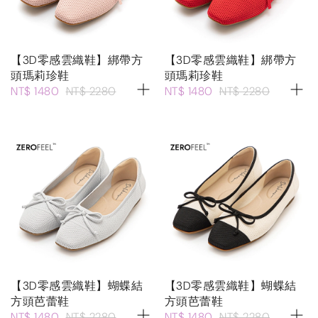
【3D零感雲織鞋】綁帶方
【3D零感雲織鞋】綁帶方
頭瑪莉珍鞋
頭瑪莉珍鞋
NT$ 1480
NT$ 2280
NT$ 1480
NT$ 2280
【3D零感雲織鞋】蝴蝶結
【3D零感雲織鞋】蝴蝶結
方頭芭蕾鞋
方頭芭蕾鞋
NT$ 1480
NT$ 2280
NT$ 1480
NT$ 2280