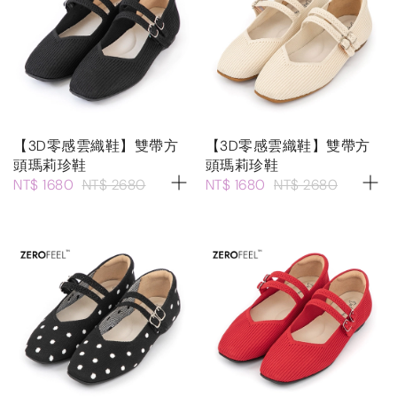
【3D零感雲織鞋】雙帶方
【3D零感雲織鞋】雙帶方
頭瑪莉珍鞋
頭瑪莉珍鞋
NT$ 1680
NT$ 2680
NT$ 1680
NT$ 2680