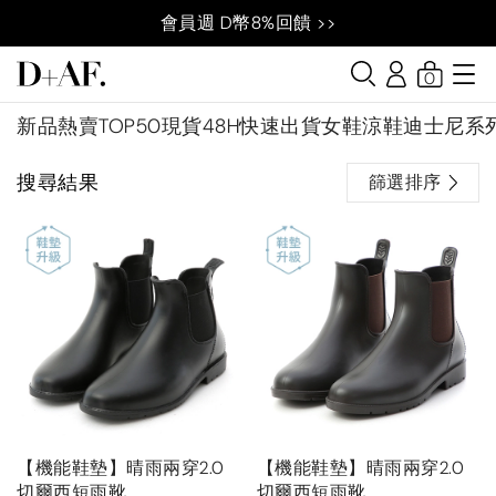
會員週 D幣8%回饋 >>
0
新品
熱賣TOP50
現貨48H快速出貨
女鞋
涼鞋
迪士尼系
搜尋結果
篩選排序
【機能鞋墊】晴雨兩穿2.0
【機能鞋墊】晴雨兩穿2.0
切爾西短雨靴
切爾西短雨靴