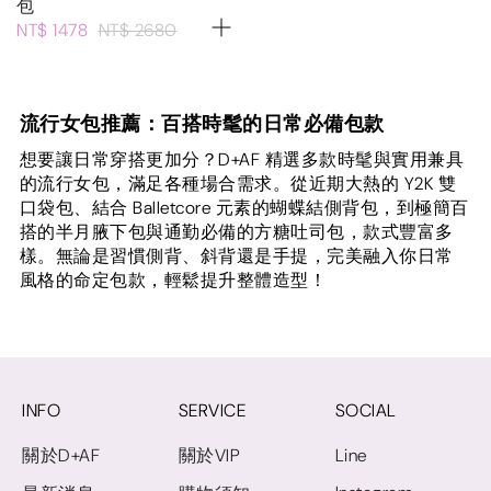
包
NT$ 1478
NT$ 2680
流行女包推薦：百搭時髦的日常必備包款
想要讓日常穿搭更加分？D+AF 精選多款時髦與實用兼具
的流行女包，滿足各種場合需求。從近期大熱的 Y2K 雙
口袋包、結合 Balletcore 元素的蝴蝶結側背包，到極簡百
搭的半月腋下包與通勤必備的方糖吐司包，款式豐富多
樣。無論是習慣側背、斜背還是手提，完美融入你日常
風格的命定包款，輕鬆提升整體造型！
INFO
SERVICE
SOCIAL
關於D+AF
關於VIP
Line