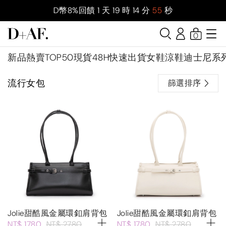
D幣8%回饋
1
天
19
時
14
分
55
秒
0
新品
熱賣TOP50
現貨48H快速出貨
女鞋
涼鞋
迪士尼系
流行女包
篩選排序
Jolie甜酷風金屬環釦肩背包
Jolie甜酷風金屬環釦肩背包
NT$ 1780
NT$ 2780
NT$ 1780
NT$ 2780