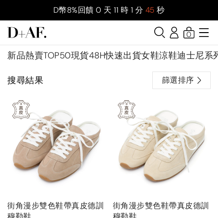
D幣8%回饋
0
天
11
時
1
分
44
秒
0
新品
熱賣TOP50
現貨48H快速出貨
女鞋
涼鞋
迪士尼系
搜尋結果
篩選排序
街角漫步雙色鞋帶真皮德訓
街角漫步雙色鞋帶真皮德訓
穆勒鞋
穆勒鞋