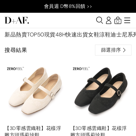
會員週 D幣8%回饋 >>
0
新品
熱賣TOP50
現貨48H快速出貨
女鞋
涼鞋
迪士尼系
搜尋結果
篩選排序
【3D零感雲織鞋】花樣浮
【3D零感雲織鞋】花樣浮
雕方頭瑪莉珍鞋
雕方頭瑪莉珍鞋