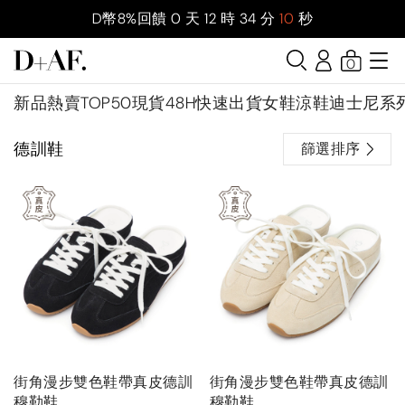
D幣8%回饋
0
天
12
時
34
分
9
秒
0
新品
熱賣TOP50
現貨48H快速出貨
女鞋
涼鞋
迪士尼系
德訓鞋
篩選排序
街角漫步雙色鞋帶真皮德訓
街角漫步雙色鞋帶真皮德訓
穆勒鞋
穆勒鞋